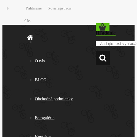
Prihlásenie
Nová registrácia
0 ks
Hľadanie
O nás
BLOG
Obchodné podmienky
Fotogaléria
Kontakty