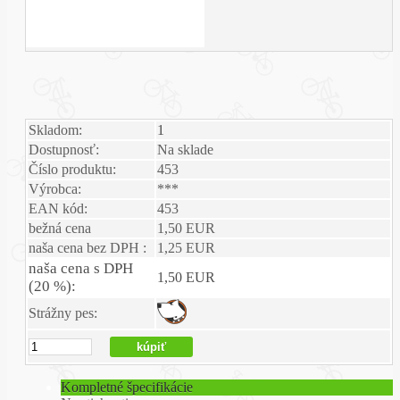
Skladom:
1
Dostupnosť:
Na sklade
Číslo produktu:
453
Výrobca:
***
EAN kód:
453
bežná cena
1,50 EUR
naša cena bez DPH :
1,25 EUR
naša cena s DPH
1,50 EUR
(20 %):
Strážny pes:
Kompletné špecifikácie