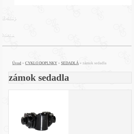
E-shop
Menu
Úvod
»
CYKLO DOPLNKY
»
SEDADLÁ
»
zámok sedadla
zámok sedadla