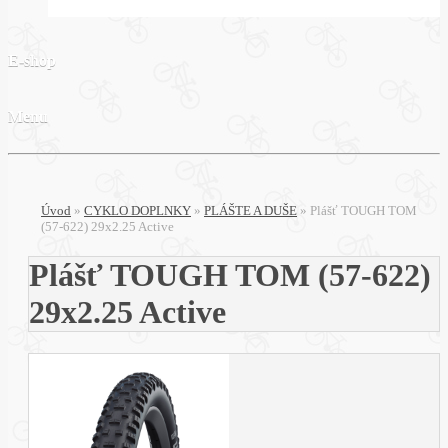
E-shop
Menu
Úvod
»
CYKLO DOPLNKY
»
PLÁŠTE A DUŠE
»
Plášť TOUGH TOM
(57-622) 29x2.25 Active
Plášť TOUGH TOM (57-622)
29x2.25 Active