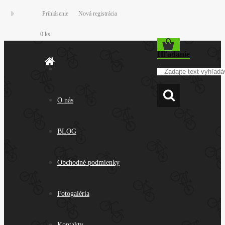
Prihlásenie
Nová registrácia
0 ks
Hľadanie
O nás
BLOG
Obchodné podmienky
Fotogaléria
Kontakty