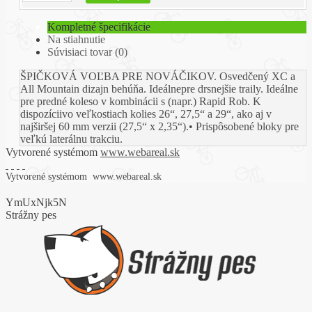
Kompletné špecifikácie
Na stiahnutie
Súvisiaci tovar (0)
ŠPIČKOVÁ VOĽBA PRE NOVÁČIKOV. Osvedčený XC a
All Mountain dizajn behúňa. Ideálne
pre drsnejšie traily. Ideálne
pre predné koleso v kombinácii s (napr.) Rapid Rob. K
dispozícii
vo veľkostiach kolies 26“, 27,5“ a 29“, ako aj v
najširšej 60 mm verzii (27,5“ x 2,35“).
• Prispôsobené bloky pre
veľkú laterálnu trakciu.
Vytvorené systémom
www.webareal.sk
Vytvorené systémom
www.webareal.sk
YmUxNjk5N
Strážny pes